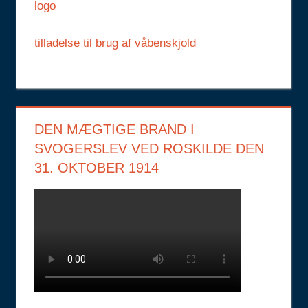
logo
tilladelse til brug af våbenskjold
DEN MÆGTIGE BRAND I
SVOGERSLEV VED ROSKILDE DEN
31. OKTOBER 1914