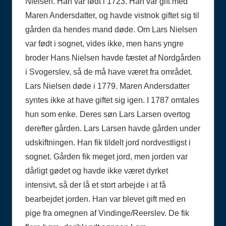
Nielsen. Han var født i 1723. Han var gift med
Maren Andersdatter, og havde vistnok giftet sig til
gården da hendes mand døde. Om Lars Nielsen
var født i sognet, vides ikke, men hans yngre
broder Hans Nielsen havde fæstet af Nordgården
i Svogerslev, så de må have været fra området.
Lars Nielsen døde i 1779. Maren Andersdatter
syntes ikke at have giftet sig igen. I 1787 omtales
hun som enke. Deres søn Lars Larsen overtog
derefter gården. Lars Larsen havde gården under
udskiftningen. Han fik tildelt jord nordvestligst i
sognet. Gården fik meget jord, men jorden var
dårligt gødet og havde ikke været dyrket
intensivt, så der lå et stort arbejde i at få
bearbejdet jorden. Han var blevet gift med en
pige fra omegnen af Vindinge/Reerslev. De fik