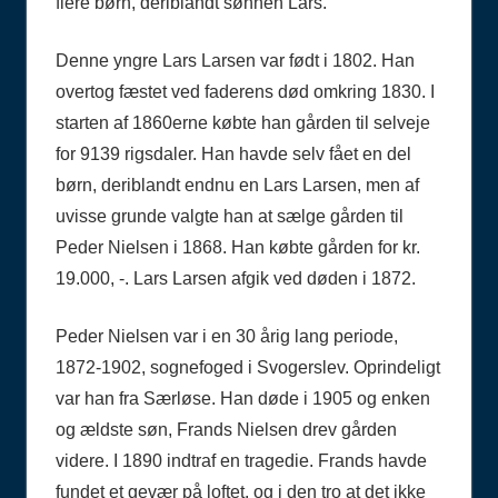
flere børn, deriblandt sønnen Lars.
Denne yngre Lars Larsen var født i 1802. Han
overtog fæstet ved faderens død omkring 1830. I
starten af 1860erne købte han gården til selveje
for 9139 rigsdaler. Han havde selv fået en del
børn, deriblandt endnu en Lars Larsen, men af
uvisse grunde valgte han at sælge gården til
Peder Nielsen i 1868. Han købte gården for kr.
19.000, -. Lars Larsen afgik ved døden i 1872.
Peder Nielsen var i en 30 årig lang periode,
1872-1902, sognefoged i Svogerslev. Oprindeligt
var han fra Særløse. Han døde i 1905 og enken
og ældste søn, Frands Nielsen drev gården
videre. I 1890 indtraf en tragedie. Frands havde
fundet et gevær på loftet, og i den tro at det ikke