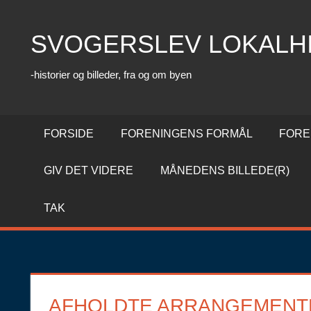
Skip
to
SVOGERSLEV LOKALH
content
-historier og billeder, fra og om byen
FORSIDE
FORENINGENS FORMÅL
FORE
GIV DET VIDERE
MÅNEDENS BILLEDE(R)
TAK
AFHOLDTE ARRANGEMENT