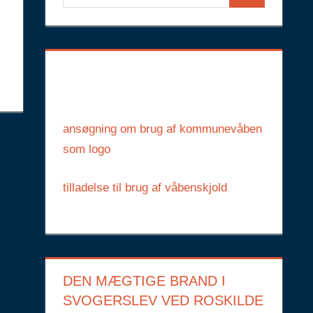
Search
for:
ansøgning om brug af kommunevåben
som logo
tilladelse til brug af våbenskjold
DEN MÆGTIGE BRAND I
SVOGERSLEV VED ROSKILDE