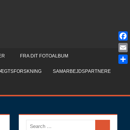
Face
ER
FRA DIT FOTOALBUM
Emai
Shar
SLÆGTSFORSKNING
SAMARBEJDSPARTNERE
Search