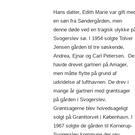
Hans datter, Edith Marie var gift me
en søn fra Søndergården, men
denne døde ved en tragisk ulykke p
Svogerslev sø. I 1954 solgte Tolver
Jensen gården til tre søskende,
Andrea, Ejnar og Carl Petersen. De
havde drevet gartneri på Amager,
men måtte flytte på grund af
udvidelse af lufthavnen. De drev i
mange år gartneri med grøntsager
på gården i Svogerslev.
Grøntsagerne blev hovedsageligt
solgt på Grønttorvet i København. I
1967 solgte de gården til Kornerup-
Svogerslev kommune der rev