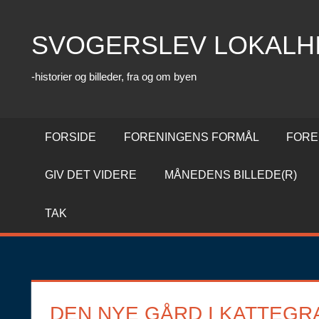
Skip
to
SVOGERSLEV LOKALH
content
-historier og billeder, fra og om byen
FORSIDE
FORENINGENS FORMÅL
FORE
GIV DET VIDERE
MÅNEDENS BILLEDE(R)
TAK
DEN NYE GÅRD I KATTEGR