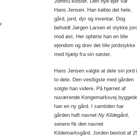
Jomfru kloster. Den nye ejer var
Hans Jensen. Han købte det hele,
gård, jord, dyr og inventar. Dog
y.
beholdt Jørgen Larsen et stykke jor
mod øst. Her opførte han en lille
ejendom og drev det lille jordstykke
med hjælp fra sin søster.
Hans Jensen valgte at dele sin jord 
to dele. Den vestligste med gården
solgte han videre. På hjørnet af
nuværende Kongemarksvej bygged
han en ny gård. I samtiden har
gården haft navnet
Ny Kildegård
,
senere fik den navnet
Kildemarksgård. Jorden bestod af 2