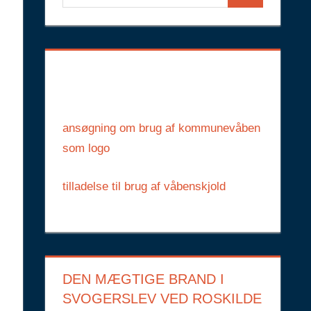
Search
for:
ansøgning om brug af kommunevåben
som logo
tilladelse til brug af våbenskjold
DEN MÆGTIGE BRAND I
SVOGERSLEV VED ROSKILDE