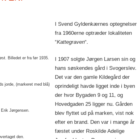
I Svend Gyldenkærnes optegnelser
fra 1960erne optræder lokaliteten
“
Kattegraven
“.
st. Billedet er fra før 1935.
I 1907 solgte Jørgen Larsen sin og
hans søskendes gård i Svogerslev.
Det var den gamle Kildegård der
ds jorde, (markeret med blå)
oprindeligt havde ligget inde i byen
der hvor Bygaden 9 og 11, og
Hovedgaden 25 ligger nu. Gården
l Erik Jørgensen.
blev flyttet ud på marken, vist nok
efter en brand. Den var i mange år
fæstet under Roskilde Adelige
overtaget den.