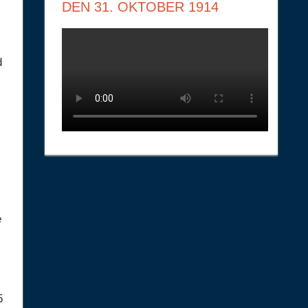
DEN 31. OKTOBER 1914
d
i
e
5