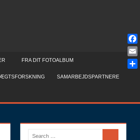
Face
ER
FRA DIT FOTOALBUM
Emai
Shar
SLÆGTSFORSKNING
SAMARBEJDSPARTNERE
Search