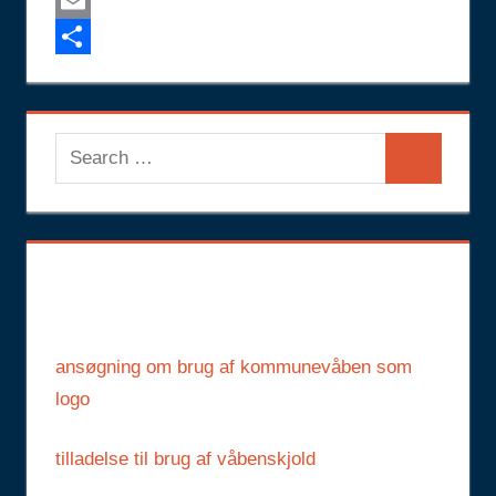
Facebook
Email
Share
Search
Search
for:
ansøgning om brug af kommunevåben som
logo
tilladelse til brug af våbenskjold