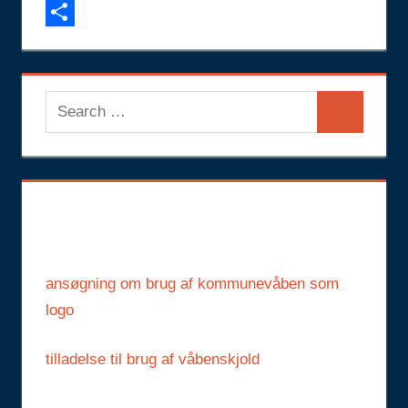
Email
Share
Search
Search
for:
ansøgning om brug af kommunevåben som
logo
tilladelse til brug af våbenskjold