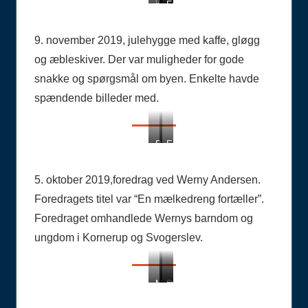
julehygge
Foto
Foto
9.
Hugo
Hugo
november
Per
Per
9. november 2019, julehygge med kaffe, gløgg
2019.
Madsen
Madsen
og æbleskiver. Der var muligheder for gode
Foto
snakke og spørgsmål om byen. Enkelte havde
Hugo
Per
spændende billeder med.
Madsen
Præsentation
En
ved
engageret
formanden.
fortæller.
5. oktober 2019,foredrag ved Werny Andersen.
Foto
Foto
Foredragets titel var “En mælkedreng fortæller”.
Henning
Henning
Foredraget omhandlede Wernys barndom og
Jensen
Jensen
ungdom i Kornerup og Svogerslev.
Mødestedet.
På
mølledammens
Foto
jagt
kant.