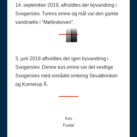
Henning
efter
Foto
14. september 2019, afholdtes der byvandring i
Jensen
møllestedet.
Henning
Svogerslev. Turens emne og mål var den gamle
Foto
Jensen
vandmølle i “Mølleskoven”.
Henning
Jensen
ved
ved
ved
Hovedgaden
sognegrænsen.
Kornerup
6.
Foto
lille
3. juni 2019 afholdtes der igen byvandring i
Foto
Henning
mølle.
Svogerslev. Denne turs emne var det vestlige
Henning
Jensen
Foto
Svogerslev med området omkring Skvatbrinken
Jensen
Henning
Jensen
og Kornerup Å.
Kim
Furdal