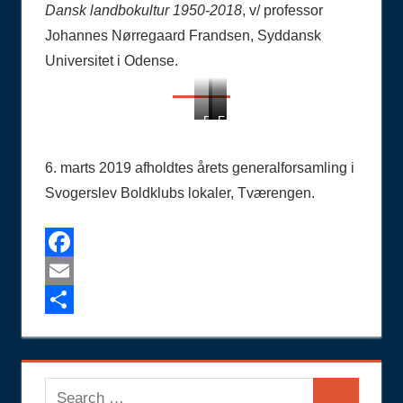
Dansk landbokultur 1950-2018
, v/ professor
Johannes Nørregaard Frandsen, Syddansk
Universitet i Odense.
Foto
Foto
Foto
Henning
Preben
Jesper
Jensen
Pedersen
Bade
6. marts 2019 afholdtes årets generalforsamling i
Poulsen
Svogerslev Boldklubs lokaler, Tværengen.
Facebook
Email
Share
Search