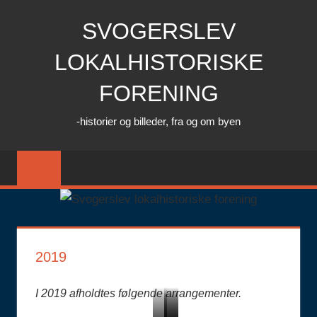
Skip
SVOGERSLEV
to
content
LOKALHISTORISKE
FORENING
-historier og billeder, fra og om byen
2019
I 2019 afholdtes følgende arrangementer.