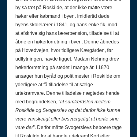
by så tæt på Roskilde, at der ikke måtte være
høker eller købmand i byen. Imidlertid døde
byens skolelærer i 1841, og hans enke fik, mod
at afskrive sig hans lærerpension, tilladelse til at
åbne en høkerforretning i byen. Denne åbnedes
på Hovedvejen, hvor tidligere Kærgården, før
udflytningen, havde ligget. Madam Nehring drev
høkerforretning på stedet i mange år. I 1870
ansøger hun byråd og politimester i Roskilde om
yderligere at få tilladelse til at sælge
urtekramvare. Denne tilladelse nægtedes hende
med begrundelsen, ”
at samfærdslen mellem
Roskilde og Svogerslev og det derfor ikke kunne
være vanskeligt eller besværgeligt at hente sine
vare der
”. Derfor måtte Svogerslevs beboere tage
til Roskilde for at handle urtekram! Kort efter