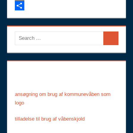
Email
Share
Search
Search
for:
ansøgning om brug af kommunevåben som
logo
tilladelse til brug af våbenskjold